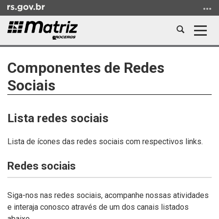
Ir
para
o
Abrir
Alter
conteúdo
a
a
Ir
Início
busca
nave
para
do
Componentes de Redes
o
conteúdo
Sociais
menu
Ir
para
Lista redes sociais
a
busca
Lista de ícones das redes sociais com respectivos links.
Redes sociais
Siga-nos nas redes sociais, acompanhe nossas atividades
e interaja conosco através de um dos canais listados
abaixo.