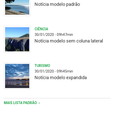
Notícia modelo padrão
Praia
CIÊNCIA
de
30/01/2020 - 09h47min
de
Notícia modelo sem coluna lateral
água
doce
de
São
Imagem
TURISMO
Lourenço
do
30/01/2020 - 09h45min
do
Cânion
Notícia modelo expandida
Sul,
Monte
Rio
Negro,
Grande
em
do
São
Plataforma
MAIS LISTA PADRÃO
Sul,
José
de
com
dos
pesca