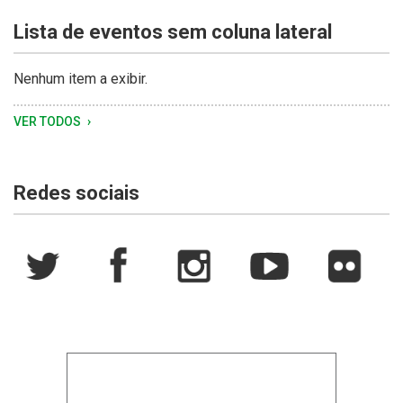
árvore
Ausentes,
de
Lista de eventos sem coluna lateral
às
Rio
Tramandaí,
margens
Grande
Rio
da
do
Grande
Nenhum item a exibir.
Lagoa
Sul.
do
dos
Sul,
VER TODOS
Patos
ao
entardecer,
sob
Redes sociais
céu
nublado.