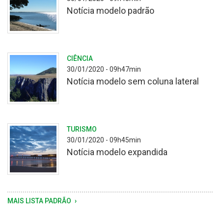
Notícia modelo padrão
Praia
CIÊNCIA
de
30/01/2020 - 09h47min
de
Notícia modelo sem coluna lateral
água
doce
de
São
Imagem
TURISMO
Lourenço
do
30/01/2020 - 09h45min
do
Cânion
Notícia modelo expandida
Sul,
Monte
Rio
Negro,
Grande
em
do
São
Plataforma
MAIS LISTA PADRÃO
Sul,
José
de
com
dos
pesca