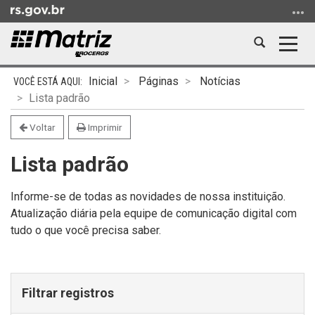
Ir
para
o
Abrir
Alter
conteúdo
a
a
Ir
Início
busca
nave
Inicial
Páginas
Notícias
para
do
Lista padrão
o
conteúdo
menu
Voltar
Imprimir
Ir
Lista padrão
para
a
busca
Informe-se de todas as novidades de nossa instituição.
Atualização diária pela equipe de comunicação digital com
tudo o que você precisa saber.
Filtrar registros