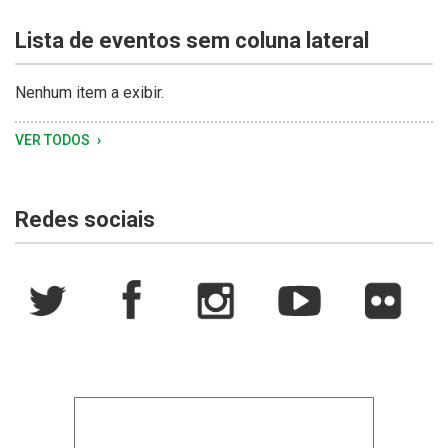
árvore
Ausentes,
de
Lista de eventos sem coluna lateral
às
Rio
Tramandaí,
margens
Grande
Rio
da
do
Grande
Nenhum item a exibir.
Lagoa
Sul.
do
dos
Sul,
VER TODOS
Patos
ao
entardecer,
sob
Redes sociais
céu
nublado.