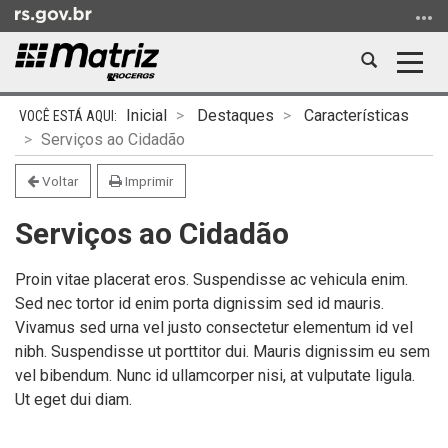
Ir
para
o
Abrir
Alter
conteúdo
a
a
Ir
Início
busca
nave
Inicial
Destaques
Características
para
do
Serviços ao Cidadão
o
conteúdo
menu
Voltar
Imprimir
Ir
Serviços ao Cidadão
para
a
busca
Proin vitae placerat eros. Suspendisse ac vehicula enim.
Sed nec tortor id enim porta dignissim sed id mauris.
Vivamus sed urna vel justo consectetur elementum id vel
nibh. Suspendisse ut porttitor dui. Mauris dignissim eu sem
vel bibendum. Nunc id ullamcorper nisi, at vulputate ligula.
Ut eget dui diam.