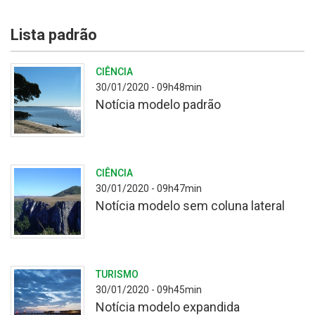
Lista padrão
CIÊNCIA
30/01/2020 - 09h48min
Notícia modelo padrão
Praia
CIÊNCIA
de
30/01/2020 - 09h47min
de
Notícia modelo sem coluna lateral
água
doce
de
São
Imagem
TURISMO
Lourenço
do
30/01/2020 - 09h45min
do
Cânion
Notícia modelo expandida
Sul,
Monte